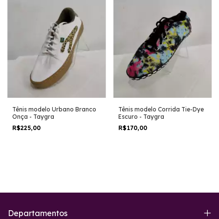
Tênis modelo Urbano Branco
Tênis modelo Corrida Tie-Dye
Onça - Taygra
Escuro - Taygra
R$225,00
R$170,00
Departamentos