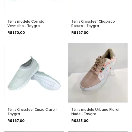
Tênis modelo Corrida
Tênis Crossfeet Chapisco
Vermelho - Taygra
Escuro - Taygra
R$170,00
R$167,00
Tênis Crossfeet Cinza Claro -
Tênis modelo Urbano Floral
Taygra
Nude - Taygra
R$167,00
R$225,00