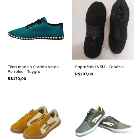
Tênis modelo Corrida Verde
Sapatênis 16.3M - Capézio
Petróleo - Taygra
R$207,00
R$170,00