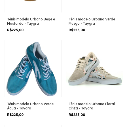
Tênis modelo Urbano Bege e
Tênis modelo Urbano Verde
Mostarda - Taygra
Musgo - Taygra
R$225,00
R$225,00
Tênis modelo Urbano Verde
Tênis modelo Urbano Floral
Água - Taygra
Cinza - Taygra
R$225,00
R$225,00