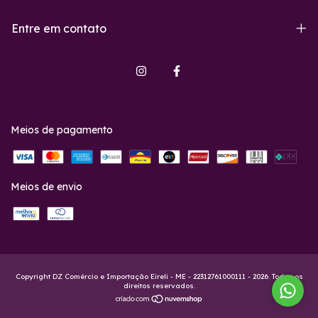
Entre em contato
Meios de pagamento
Meios de envio
Copyright DZ Comércio e Importação Eireli - ME - 22312761000111 - 2026. Todos os
direitos reservados.