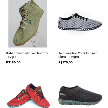
Bota camurcinha verde clara -
Tênis modelo Corrida Cinza
Taygra
Claro - Taygra
R$180,00
R$170,00