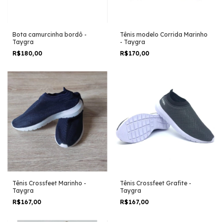
Bota camurcinha bordô -
Tênis modelo Corrida Marinho
Taygra
- Taygra
R$180,00
R$170,00
Tênis Crossfeet Marinho -
Tênis Crossfeet Grafite -
Taygra
Taygra
R$167,00
R$167,00