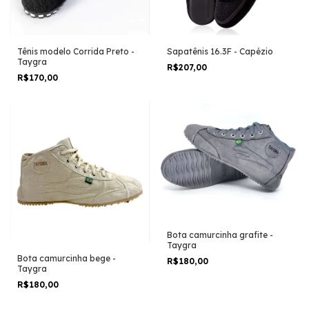
Tênis modelo Corrida Preto -
Sapatênis 16.3F - Capézio
Taygra
R$207,00
R$170,00
Bota camurcinha grafite -
Taygra
Bota camurcinha bege -
R$180,00
Taygra
R$180,00